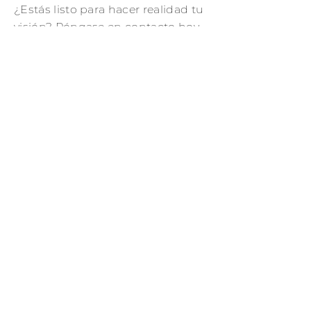
¿Estás listo para hacer realidad tu
visión? Póngase en contacto hoy
mismo y lo ayudaremos a crear
una serie de soluciones de
puertas y ventanas a medida que
ejemplifican la sofisticación, el
estilo y el diseño atemporal.
Contáctenos
CI RADIANTE
GLASS
TRABAJA CON NOSOTROS
NUESTROS PRODUCTOS