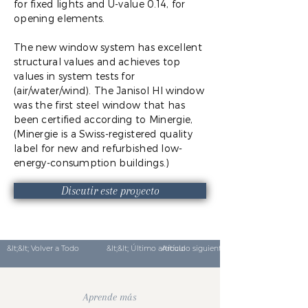
for fixed lights and U-value 0.14, for
opening elements.
The new window system has excellent
structural values and achieves top
values in system tests for
(air/water/wind). The Janisol HI window
was the first steel window that has
been certified according to Minergie,
(Minergie is a Swiss-registered quality
label for new and refurbished low-
energy-consumption buildings.)
Discutir este proyecto
&lt;&lt; Volver a Todo
&lt;&lt; Último artículo
Artículo siguiente &gt;&gt;
Aprende más