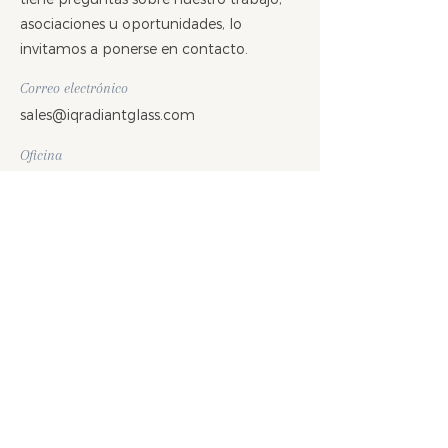
asociaciones u oportunidades, lo
invitamos a ponerse en contacto.
Correo electrónico
sales@iqradiantglass.com
Oficina
Villanova, Pensilvania
Medios de comunicación social
CI RADIANTE
GLASS
TRABAJA CON NOSOTROS
NUESTROS PRODUCTOS