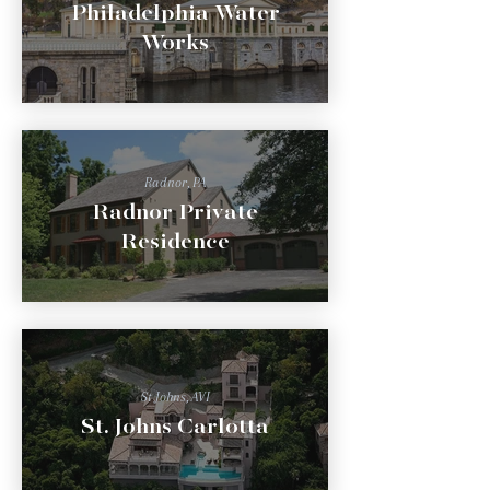
Philadelphia Water
Works
Radnor, PA
Radnor Private
Residence
St Johns, AVI
St. Johns Carlotta