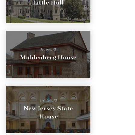
Little Hall
Trappe, PA
Muhlenberg House
Trenton, NJ
New Jersey State
House