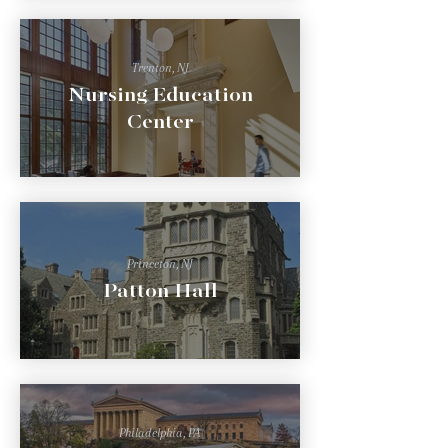
Trenton, NJ
Nursing Education
Center
Princeton, NJ
Patton Hall
Philadelphia, PA