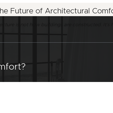
the Future of Architectural Com
tecture is not how buildings are constructed. It
mfort?