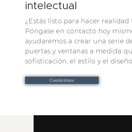
intelectual
¿Estás listo para hacer realidad 
Póngase en contacto hoy mismo
ayudaremos a crear una serie d
puertas y ventanas a medida qu
sofisticación, el estilo y el dise
Contáctenos