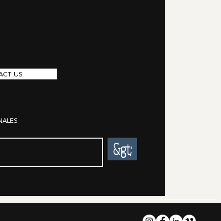
ACT US
NALES
&gt;