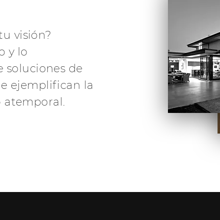
tu visión?
 y lo
e soluciones de
e ejemplifican la
ño atemporal.