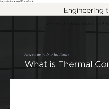
https://jsfiddle.net/92sbw6vn/
Engineering 
The next revolution in archi
Acerca de Vidrio Radiante
What is Thermal Co