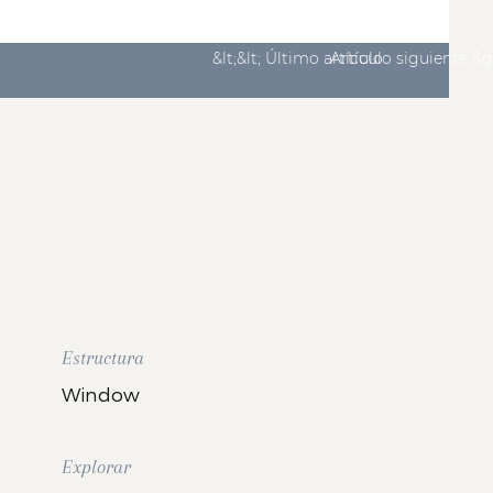
&lt;&lt; Último artículo
Artículo siguiente &g
Estructura
Window
Explorar