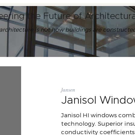
eering the Future of Architectu
 architecture is not how buildings are construct
Jansen
Janisol Wind
Janisol HI windows comb
technology. Superior ins
conductivity coefficients