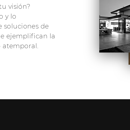
tu visión?
 y lo
e soluciones de
e ejemplifican la
ño atemporal.