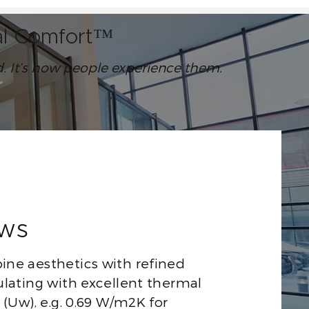
ral Comfort™
ed. It’s how people experience them.
ows
ine aesthetics with refined
ulating with excellent thermal
 (Uw), e.g. 0.69 W/m2K for