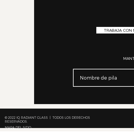
TRABAJA CON
MANT
© 2022 IQ RADIANT GLASS | TODOS LOS DERECHOS
RESERVADOS.
MAPA DEL SITIO
https://jsfiddle.net/a24gxuhq/2/