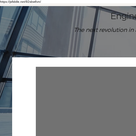
https://jsfiddle.net/92sbw6vn/
Engin
The next revolution in