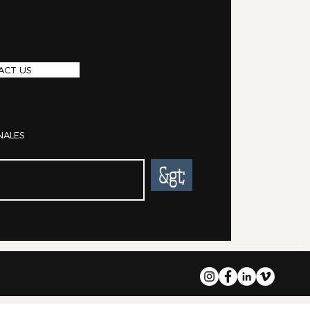
ACT US
NALES
&gt;