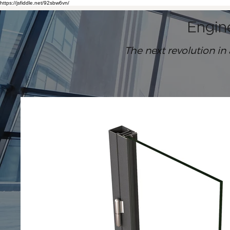
https://jsfiddle.net/92sbw6vn/
Engin
The next revolution in