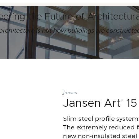
eering the Future of Architectu
 architecture is not how buildings are construct
Jansen
Jansen Art' 15
Slim steel profile system 
The extremely reduced fa
new non-insulated steel 