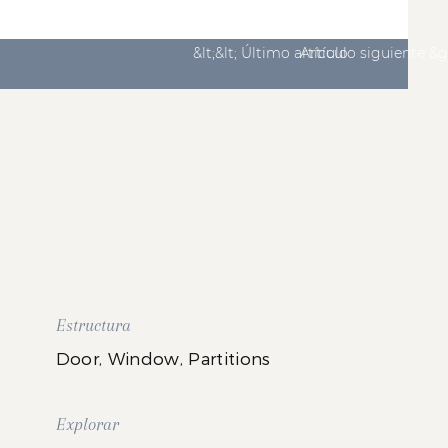
&lt;&lt; Último artículo
Artículo siguiente &g
Estructura
Door, Window, Partitions
Explorar