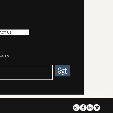
ACT US
NALES
&gt;