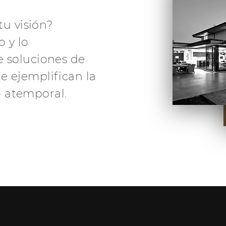
tu visión?
 y lo
e soluciones de
e ejemplifican la
ño atemporal.