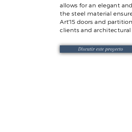
allows for an elegant and
the steel material ensure
Art'15 doors and partitio
clients and architectura
Discutir este proyecto