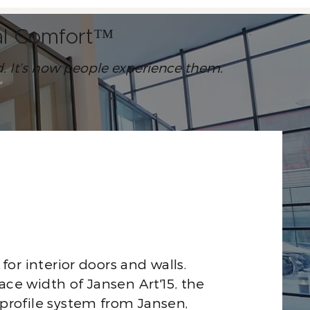
ral Comfort™
ed. It’s how people experience them.
for interior doors and walls.
ce width of Jansen Art'15, the
profile system from Jansen,