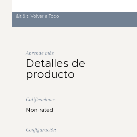
&lt;&lt; Volver a Todo
Aprende más
Detalles de
producto
Calificaciones
Non-rated
Configuración