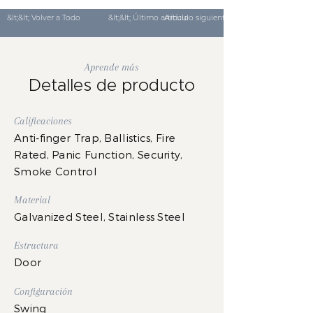
&lt;&lt; Volver a Todo
&lt;&lt; Último artículo
Artículo siguiente &gt;&gt;
Aprende más
Detalles de producto
Calificaciones
Anti-finger Trap, Ballistics, Fire
Rated, Panic Function, Security,
Smoke Control
Material
Galvanized Steel, Stainless Steel
Estructura
Door
Configuración
Swing